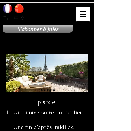
Fr
中文
S'abonner à Jules
" Un Bogoss
capricieux "
Episode 1
1- Un anniversaire particulier
Une fin d’après-midi de