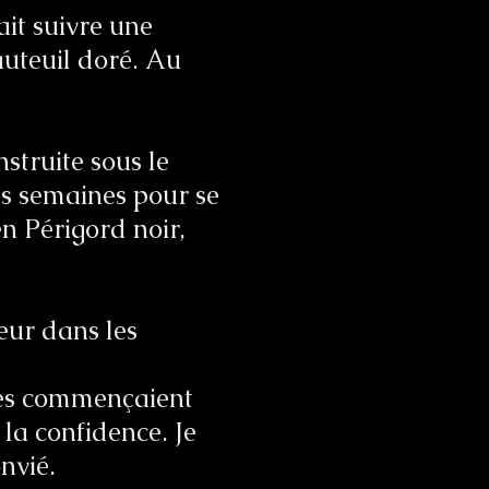
lait suivre une
auteuil doré. Au
struite sous le
es semaines pour se
n Périgord noir,
eur dans les
ctes commençaient
 la confidence. Je
onvié.