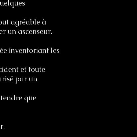
quelques
rtout agréable à
ger un ascenseur.
e inventoriant les
cident et toute
urisé par un
entendre que
r.