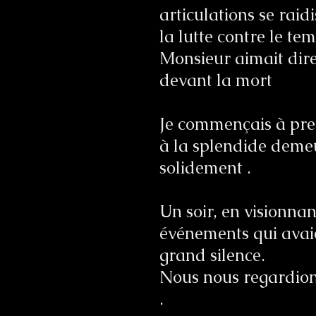
articulations se raid
la lutte contre le te
Monsieur aimait dire
devant la mort
Je commençais à pren
à la splendide demeu
solidement .
Un soir, en visionna
événements qui avaien
grand silence.
Nous nous regardions
.