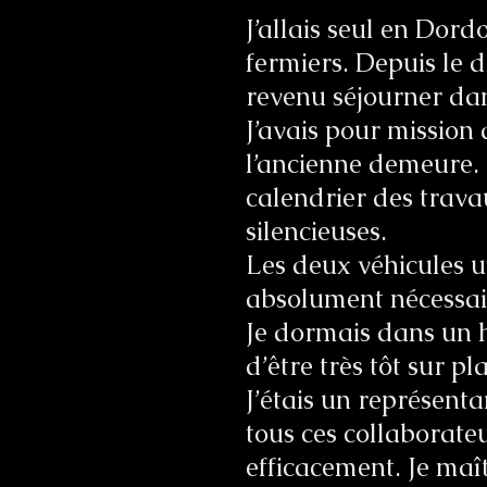
J’allais seul en Dord
fermiers. Depuis le 
revenu séjourner dan
J’avais pour mission
l’ancienne demeure. 
calendrier des trava
silencieuses.
Les deux véhicules ut
absolument nécessair
Je dormais dans un 
d’être très tôt sur pl
J’étais un représent
tous ces collaborat
efficacement. Je maît