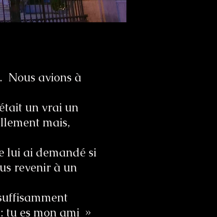
t. Nous avions à
était un vrai un
uellement mais,
e lui ai demandé si
us revenir à un
 suffisamment
e: tu es mon ami »