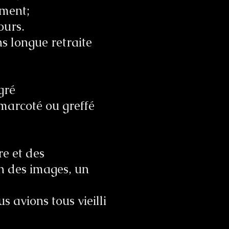
ement;
ours.
s longue retraite
égré
 marcoté ou greffé
re et des
on des images, un
 avions tous vieilli